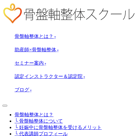
骨盤軸整体とは？
▾
助産師×骨盤軸整体
▾
セミナー案内
▾
認定インストラクター＆認定院
▾
ブログ
▾
骨盤軸整体とは？
└ 骨盤軸整体について
└ 妊娠中に骨盤軸整体を受けるメリット
└ 代表講師プロフィール