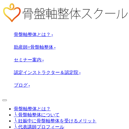
骨盤軸整体とは？
▾
助産師×骨盤軸整体
▾
セミナー案内
▾
認定インストラクター＆認定院
▾
ブログ
▾
骨盤軸整体とは？
└ 骨盤軸整体について
└ 妊娠中に骨盤軸整体を受けるメリット
└ 代表講師プロフィール