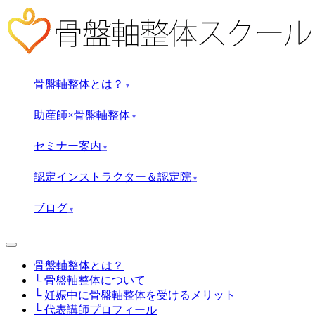
骨盤軸整体とは？
▾
助産師×骨盤軸整体
▾
セミナー案内
▾
認定インストラクター＆認定院
▾
ブログ
▾
骨盤軸整体とは？
└ 骨盤軸整体について
└ 妊娠中に骨盤軸整体を受けるメリット
└ 代表講師プロフィール