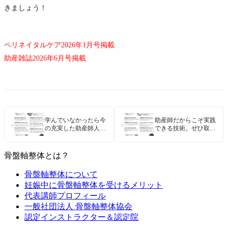
きましょう！
ペリネイタルケア2026年1月号掲載
助産雑誌2026年6月号掲載
学んでいなかったら今
助産師だからこそ実践
‹
›
の充実した助産師人生
できる技術。ぜひ取り
はなかったと思います
入れてほしいです
骨盤軸整体とは？
骨盤軸整体について
妊娠中に骨盤軸整体を受けるメリット
代表講師プロフィール
一般社団法人 骨盤軸整体協会
認定インストラクター＆認定院