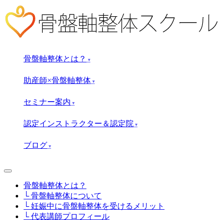
骨盤軸整体とは？
▾
助産師×骨盤軸整体
▾
セミナー案内
▾
認定インストラクター＆認定院
▾
ブログ
▾
骨盤軸整体とは？
└ 骨盤軸整体について
└ 妊娠中に骨盤軸整体を受けるメリット
└ 代表講師プロフィール