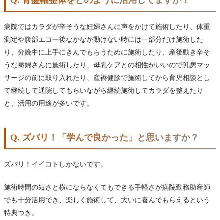
Q. 骨盤軸整体をどのように活用してますか？
病院ではカラダが辛そうな妊婦さんに声をかけて施術したり、体重
測定や腹部エコー後なかなか動けない時には一部分だけ施術した
り、分娩中に上手にきんでもらうために施術したり、産後動き辛そ
うな褥婦さんに施術したり、母乳ケアとの相性がいいので乳房マッ
サージの前に取り入れたり、産褥健診で施術してから育児相談とし
て継続して通院してもらいながら継続施術してカラダを整えたり
と、活用の用途が多いです。
Q. ズバリ！「学んで良かった」と思いますか？
ズバリ！イイコトしかないです。
施術時間の短さと横にならなくてもできる手軽さが病院勤務助産師
でも十分活用でき、楽しく施術して、大いに喜んでもらえるという
特典つき。