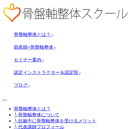
骨盤軸整体とは？
▾
助産師×骨盤軸整体
▾
セミナー案内
▾
認定インストラクター＆認定院
▾
ブログ
▾
骨盤軸整体とは？
└ 骨盤軸整体について
└ 妊娠中に骨盤軸整体を受けるメリット
└ 代表講師プロフィール