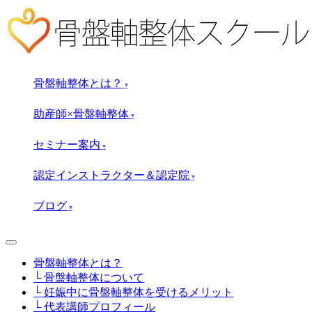
骨盤軸整体とは？
▾
助産師×骨盤軸整体
▾
セミナー案内
▾
認定インストラクター＆認定院
▾
ブログ
▾
骨盤軸整体とは？
└ 骨盤軸整体について
└ 妊娠中に骨盤軸整体を受けるメリット
└ 代表講師プロフィール