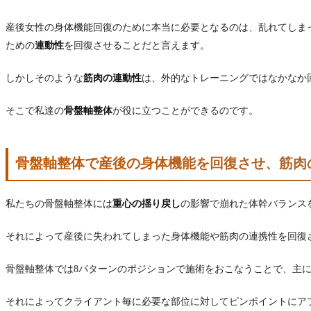
産後女性の身体機能回復のために本当に必要となるのは、乱れてしま
ための
連動性
を回復させることだと言えます。
しかしそのような
筋肉の連動性
は、外的なトレーニングではなかなか
そこで私達の
骨盤軸整体
が役に立つことができるのです。
骨盤軸整体で産後の身体機能を回復させ、筋肉
私たちの骨盤軸整体には
重心の揺り戻し
の影響で崩れた体幹バランス
それによって産後に失われてしまった身体機能や筋肉の連携性を回復
骨盤軸整体では8パターンのポジションで施術をおこなうことで、主
それによってクライアント毎に必要な部位に対してピンポイントにア